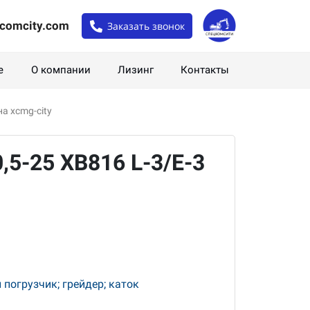
comcity.com
Заказать звонок
е
О компании
Лизинг
Контакты
а xcmg-city
5-25 XB816 L-3/E-3
погрузчик; грейдер; каток