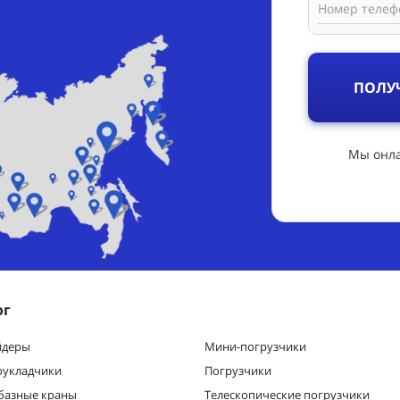
Номер телеф
ПОЛУ
Мы онла
ог
йдеры
Мини-погрузчики
оукладчики
Погрузчики
базные краны
Телескопические погрузчики