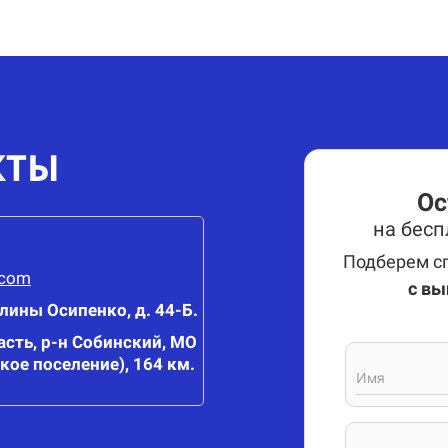
КТЫ
Ос
на бес
Подберем сп
.com
с вы
олины Осипенко, д. 44-Б.
сть, р-н Собинский, МО
кое поселение), 164 км.
Имя