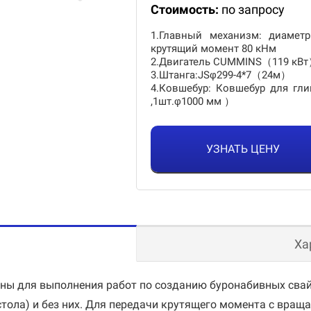
Стоимость:
по запросу
1.Главный механизм: диаметр
крутящий момент 80 кНм
2.Двигатель CUMMINS（119 кВ
3.Штанга:JSφ299-4*7（24м）
4.Ковшебур: Ковшебур для гл
,1шт.φ1000 мм ）
УЗНАТЬ ЦЕНУ
Ха
ны для выполнения работ по созданию буронабивных свай 
тола) и без них. Для передачи крутящего момента с враща