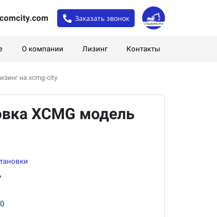
comcity.com
Заказать звонок
е
О компании
Лизинг
Контакты
зинг на xcmg-city
овка XCMG модель
становки
7
00