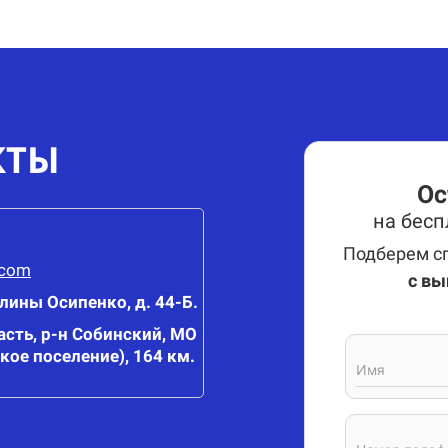
КТЫ
Ос
на бес
Подберем сп
.com
с вы
олины Осипенко, д. 44-Б.
сть, р-н Собинский, МО
кое поселение), 164 км.
Имя