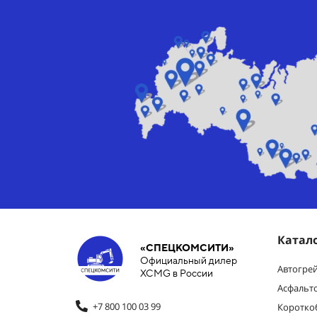
Катал
«СПЕЦКОМСИТИ»
Официальный дилер
Автогре
XCMG в России
Асфальт
+7 800 100 03 99
Коротко