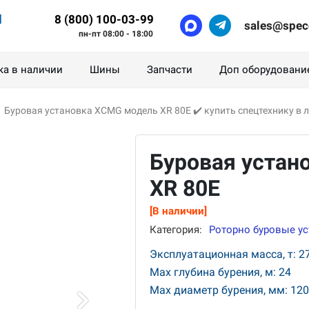
8 (800) 100-03-99
sales@spec
пн-пт 08:00 - 18:00
ка в наличии
Шины
Запчасти
Доп оборудовани
›
Буровая установка XCMG модель XR 80E ✔️ купить спецтехнику в ли
Буровая устан
XR 80E
[В наличии]
Категория:
Роторно буровые у
Эксплуатационная масса, т: 2
Max глубина бурения, м: 24
Max диаметр бурения, мм: 12