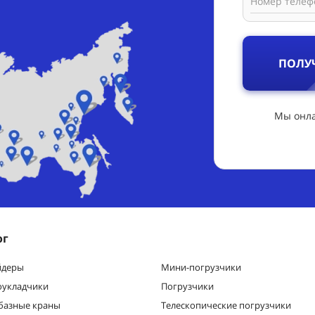
Номер телеф
ПОЛУ
Мы онла
ог
йдеры
Мини-погрузчики
оукладчики
Погрузчики
базные краны
Телескопические погрузчики