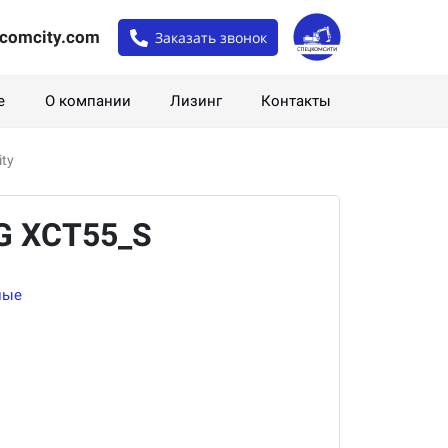
comcity.com
Заказать звонок
е
О компании
Лизинг
Контакты
ty
G XCT55_S
ные