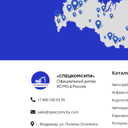
Катал
«СПЕЦКОМСИТИ»
Официальный дилер
Автогре
XCMG в России
Асфальт
+7 800 100 03 99
Коротко
Автокра
sales@speccomcity.com
Карьерн
Роторно
г. Владимир, ул. Полины Осипенко,