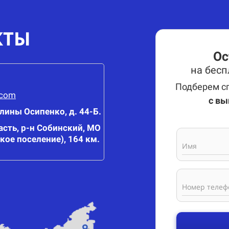
КТЫ
Ос
на бес
Подберем сп
.com
с вы
олины Осипенко, д. 44-Б.
сть, р-н Собинский, МО
кое поселение), 164 км.
Имя
Номер телеф