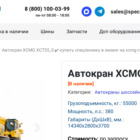
8 (800) 100-03-99
sales@spec
пн-пт 08:00 - 18:00
ка в наличии
Шины
Запчасти
Доп оборудовани
›
Автокран XCMG XCT55_S ✔️ купить спецтехнику в лизинг на xcmg-ci
Автокран XCM
[В наличии]
Категория:
Автокраны шоссей
Грузоподъемность, кг.: 55000
Мощность, л.с.: 380
Габариты (ДхШхВ), мм.:
14340x2800x3700
Стоимость:
по запросу