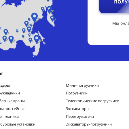
ПОЛУ
Мы онла
ог
йдеры
Мини-погрузчики
оукладчики
Погрузчики
базные краны
Телескопические погрузчики
ны шоссейные
Экскаваторы
ая техника
Перегружатели
 буровые установки
Экскаваторы-погрузчики