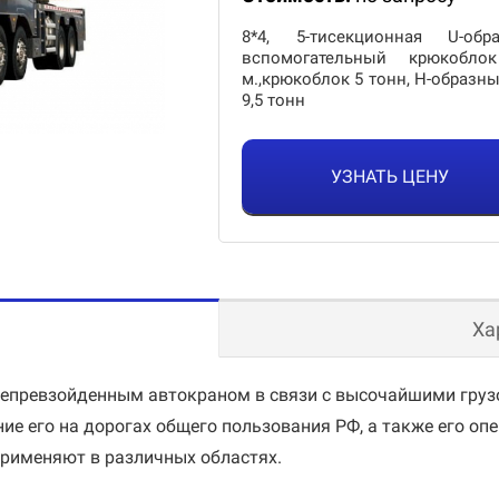
8*4, 5-тисекционная U-об
вспомогательный крюкоблок
м.,крюкоблок 5 тонн, H-образ
9,5 тонн
УЗНАТЬ ЦЕНУ
Ха
непревзойденным автокраном в связи с высочайшими груз
е его на дорогах общего пользования РФ, а также его опе
 применяют в различных областях.