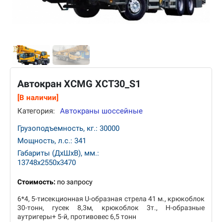
Автокран XCMG XCT30_S1
[В наличии]
Категория:
Автокраны шоссейные
Грузоподъемность, кг.: 30000
Мощность, л.с.: 341
Габариты (ДхШхВ), мм.:
13748x2550x3470
Стоимость:
по запросу
6*4, 5-тисекционная U-образная стрела 41 м., крюкоблок
30-тонн, гусек 8,3м, крюкоблок 3т., Н-образные
аутригеры+ 5-й, противовес 6,5 тонн